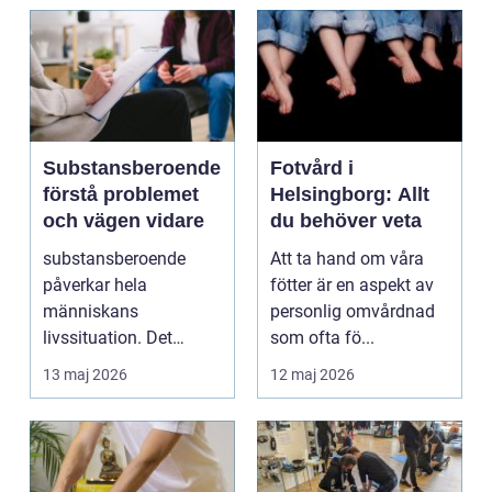
Substansberoende
Fotvård i
förstå problemet
Helsingborg: Allt
och vägen vidare
du behöver veta
substansberoende
Att ta hand om våra
påverkar hela
fötter är en aspekt av
människans
personlig omvårdnad
livssituation. Det
som ofta fö...
handlar sällan bara
13 maj 2026
12 maj 2026
om alkohol, narkoti...