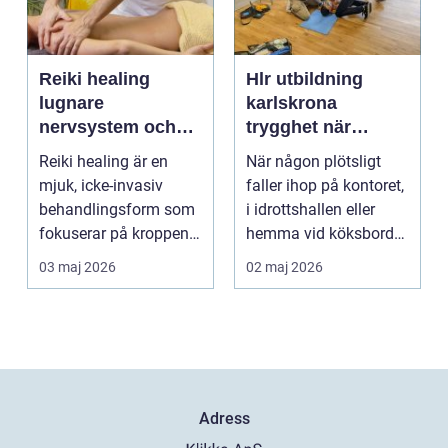
Reiki healing
Hlr utbildning
lugnare
karlskrona
nervsystem och
trygghet när
djupare
sekunderna
Reiki healing är en
När någon plötsligt
återhämtning
räknas
mjuk, icke-invasiv
faller ihop på kontoret,
behandlingsform som
i idrottshallen eller
fokuserar på kroppens
hemma vid köksbordet
egen förmåga att lä...
finns det ba...
03 maj 2026
02 maj 2026
Adress