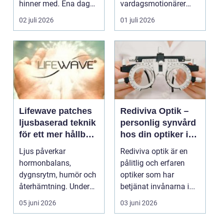
hinner med. Ena dagen
vardagsmotionärer
ryms hela foten i...
för...
02 juli 2026
01 juli 2026
Lifewave patches
Rediviva Optik –
ljusbaserad teknik
personlig synvård
för ett mer hållbart
hos din optiker i
välbefinnande
Uppsala
Ljus påverkar
Rediviva optik är en
hormonbalans,
pålitlig och erfaren
dygnsrytm, humör och
optiker som har
återhämtning. Under
betjänat invånarna i...
senare år har en ny typ
05 juni 2026
03 juni 2026
av prod...