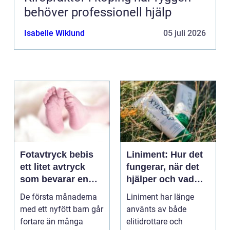
behöver professionell hjälp
Isabelle Wiklund
05 juli 2026
Fotavtryck bebis
Liniment: Hur det
ett litet avtryck
fungerar, när det
som bevarar en
hjälper och vad
stor stund
man bör tänka på
De första månaderna
Liniment har länge
med ett nyfött barn går
använts av både
fortare än många
elitidrottare och