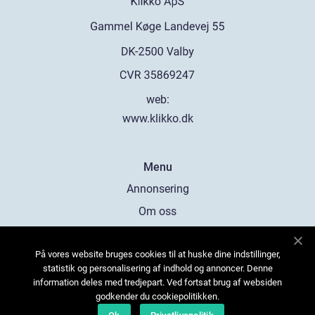
web:
www.klikko.dk
Menu
Annonsering
Om oss
Cookies
På vores website bruges cookies til at huske dine indstillinger,
Kontakta oss
statistik og personalisering af indhold og annoncer. Denne
Sitemap
information deles med tredjepart. Ved fortsat brug af websiden
godkender du cookiepolitikken.