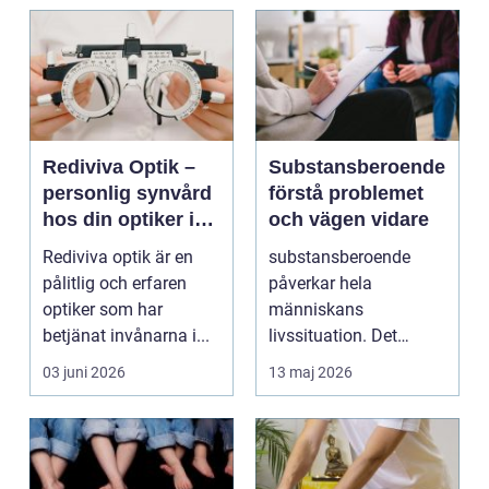
Rediviva Optik –
Substansberoende
personlig synvård
förstå problemet
hos din optiker i
och vägen vidare
Uppsala
Rediviva optik är en
substansberoende
pålitlig och erfaren
påverkar hela
optiker som har
människans
betjänat invånarna i...
livssituation. Det
handlar sällan bara
03 juni 2026
13 maj 2026
om alkohol, narkoti...