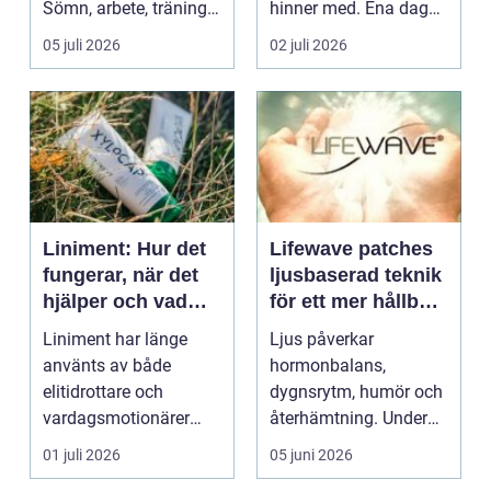
Sömn, arbete, träning
hinner med. Ena dagen
och humör ...
ryms hela foten i...
05 juli 2026
02 juli 2026
Liniment: Hur det
Lifewave patches
fungerar, när det
ljusbaserad teknik
hjälper och vad
för ett mer hållbart
man bör tänka på
välbefinnande
Liniment har länge
Ljus påverkar
använts av både
hormonbalans,
elitidrottare och
dygnsrytm, humör och
vardagsmotionärer
återhämtning. Under
för...
senare år har en ny typ
01 juli 2026
05 juni 2026
av prod...