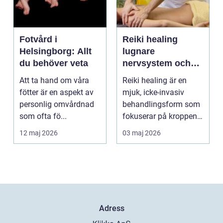
Fotvård i
Reiki healing
Helsingborg: Allt
lugnare
du behöver veta
nervsystem och
djupare
Att ta hand om våra
Reiki healing är en
återhämtning
fötter är en aspekt av
mjuk, icke-invasiv
personlig omvårdnad
behandlingsform som
som ofta fö...
fokuserar på kroppens
egen förmåga att lä...
12 maj 2026
03 maj 2026
Adress