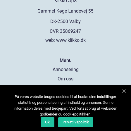
web:
www.klikko.dk
Menu
Annonsering
Om oss
Cookies
På vores website bruges cookies til at huske dine indstillinger,
Kontakta oss
statistik og personalisering af indhold og annoncer. Denne
Sitemap
information deles med tredjepart. Ved fortsat brug af websiden
godkender du cookiepolitikken.
Ok
Privatlivspolitik