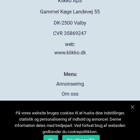
web:
www.klikko.dk
Menu
Annonsering
Om oss
Cookies
På vores website bruges cookies til at huske dine indstillinger,
Kontakta oss
statistik og personalisering af indhold og annoncer. Denne
Sitemap
information deles med tredjepart. Ved fortsat brug af websiden
godkender du cookiepolitikken.