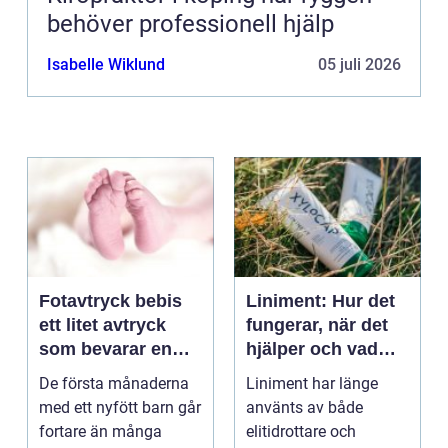
behöver professionell hjälp
Isabelle Wiklund
05 juli 2026
Fotavtryck bebis
Liniment: Hur det
ett litet avtryck
fungerar, när det
som bevarar en
hjälper och vad
stor stund
man bör tänka på
De första månaderna
Liniment har länge
med ett nyfött barn går
använts av både
fortare än många
elitidrottare och