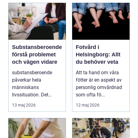
Substansberoende
Fotvård i
förstå problemet
Helsingborg: Allt
och vägen vidare
du behöver veta
substansberoende
Att ta hand om våra
påverkar hela
fötter är en aspekt av
människans
personlig omvårdnad
livssituation. Det
som ofta fö...
handlar sällan bara
13 maj 2026
12 maj 2026
om alkohol, narkoti...