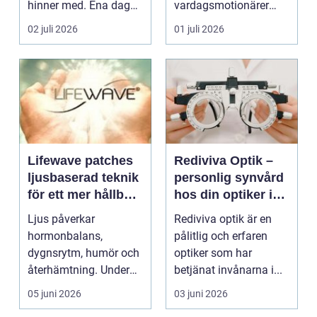
hinner med. Ena dagen
vardagsmotionärer
ryms hela foten i...
för...
02 juli 2026
01 juli 2026
Lifewave patches
Rediviva Optik –
ljusbaserad teknik
personlig synvård
för ett mer hållbart
hos din optiker i
välbefinnande
Uppsala
Ljus påverkar
Rediviva optik är en
hormonbalans,
pålitlig och erfaren
dygnsrytm, humör och
optiker som har
återhämtning. Under
betjänat invånarna i...
senare år har en ny typ
05 juni 2026
03 juni 2026
av prod...