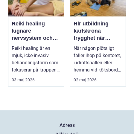
Reiki healing
Hlr utbildning
lugnare
karlskrona
nervsystem och
trygghet när
djupare
sekunderna
Reiki healing är en
När någon plötsligt
återhämtning
räknas
mjuk, icke-invasiv
faller ihop på kontoret,
behandlingsform som
i idrottshallen eller
fokuserar på kroppens
hemma vid köksbordet
egen förmåga att lä...
finns det ba...
03 maj 2026
02 maj 2026
Adress