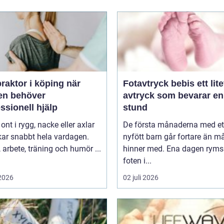
raktor i köping när
Fotavtryck bebis ett litet
en behöver
avtryck som bevarar en
ssionell hjälp
stund
 ont i rygg, nacke eller axlar
De första månaderna med et
kar snabbt hela vardagen.
nyfött barn går fortare än 
arbete, träning och humör ...
hinner med. Ena dagen ryms
foten i...
 2026
02 juli 2026