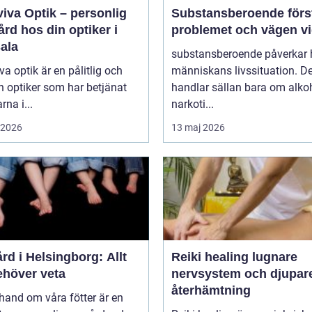
iva Optik – personlig
Substansberoende förstå
rd hos din optiker i
problemet och vägen v
ala
substansberoende påverkar 
va optik är en pålitlig och
människans livssituation. De
n optiker som har betjänat
handlar sällan bara om alkoh
rna i...
narkoti...
i 2026
13 maj 2026
rd i Helsingborg: Allt
Reiki healing lugnare
ehöver veta
nervsystem och djupar
återhämtning
 hand om våra fötter är en