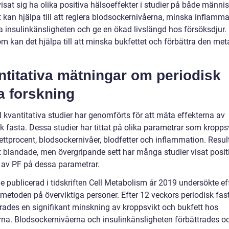
isat sig ha olika positiva hälsoeffekter i studier på både männi
t kan hjälpa till att reglera blodsockernivåerna, minska inflamma
ra insulinkänsligheten och ge en ökad livslängd hos försöksdjur.
m kan det hjälpa till att minska bukfettet och förbättra den met
titativa mätningar om periodisk
a forskning
l kvantitativa studier har genomförts för att mäta effekterna av
k fasta. Dessa studier har tittat på olika parametrar som kroppsv
ettprocent, blodsockernivåer, blodfetter och inflammation. Resul
it blandade, men övergripande sett har många studier visat posit
r av PF på dessa parametrar.
e publicerad i tidskriften Cell Metabolism år 2019 undersökte ef
-metoden på överviktiga personer. Efter 12 veckors periodisk fas
rades en signifikant minskning av kroppsvikt och bukfett hos
rna. Blodsockernivåerna och insulinkänsligheten förbättrades o