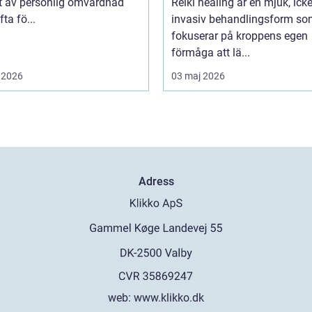
t av personlig omvårdnad
Reiki healing är en mjuk, icke
ta fö...
invasiv behandlingsform s
fokuserar på kroppens egen
förmåga att lä...
 2026
03 maj 2026
Adress
web:
www.klikko.dk