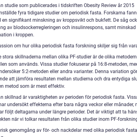
n studie som publicerades i tidskriften Obesity Review år 2015
tällde fyra tidigare studier om periodisk fasta. Forskarna fann
ll en signifikant minskning av kroppsvikt och bukfett. De såg oc
ring av blodsockerregleringen och insulinrespons, samt minskad
ation i kroppen.
ssion om hur olika periodisk fasta forskning skiljer sig från va
e stora skillnaderna mellan olika PF-studier är de olika metoder
llen som används. Vissa studier fokuserar på 16:8-metoden, m
ndersöker 5:2-metoden eller andra varianter. Denna variation gör
de att jämföra resultaten mellan studierna och dra entydiga sl
en metod som är mest effektiv.
 skillnad är varaktigheten av perioden för periodisk fasta. Viss
 har undersökt effekterna efter bara några veckor eller månader
r följt deltagarna under längre perioder. Det är viktigt att ta häns
kten när vi tolkar resultaten från olika studier inom PF-forsknin
orisk genomgång av för- och nackdelar med olika periodisk fast