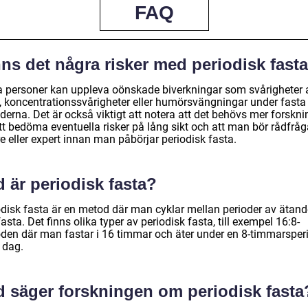
FAQ
ns det några risker med periodisk fast
a personer kan uppleva oönskade biverkningar som svårigheter 
, koncentrationssvårigheter eller humörsvängningar under fasta
derna. Det är också viktigt att notera att det behövs mer forskni
tt bedöma eventuella risker på lång sikt och att man bör rådfråg
e eller expert innan man påbörjar periodisk fasta.
 är periodisk fasta?
odisk fasta är en metod där man cyklar mellan perioder av ätand
asta. Det finns olika typer av periodisk fasta, till exempel 16:8-
den där man fastar i 16 timmar och äter under en 8-timmarsper
 dag.
d säger forskningen om periodisk fasta