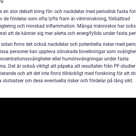
ng
s en stor debatt kring för- och nackdelar med periodisk fasta fo
v de fördelar som ofta lyfts fram är viktminskning, förbättrad
reglering och minskad inflammation. Många människor har ock
rat att de känner sig mer alerta och energifyllda under fasta per
 sidan finns det också nackdelar och potentiella risker med peri
Vissa personer kan uppleva oönskade biverkningar som svårighet
oncentrationssvårigheter eller humörsvängningar under fasta
na. Det är också viktigt att påpeka att resultaten från PF-studie
ierande och att det inte finns tillräckligt med forskning för att dr
 slutsatser om dess eventuella risker och fördelar på lång sikt.