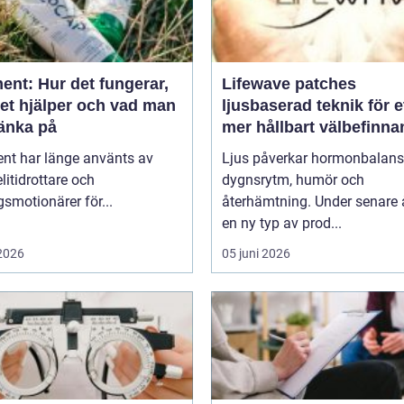
ent: Hur det fungerar,
Lifewave patches
det hjälper och vad man
ljusbaserad teknik för e
tänka på
mer hållbart välbefinn
ent har länge använts av
Ljus påverkar hormonbalans
litidrottare och
dygnsrytm, humör och
smotionärer för...
återhämtning. Under senare 
en ny typ av prod...
 2026
05 juni 2026