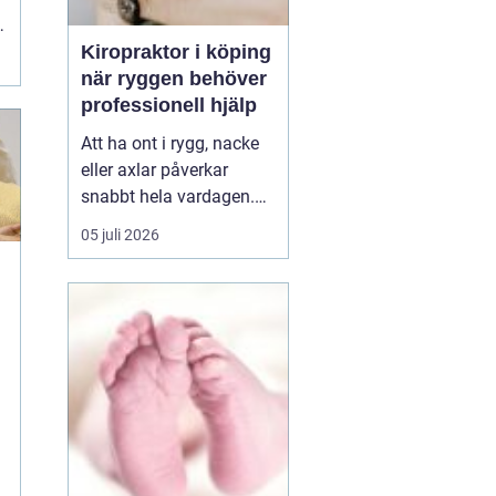
r
Kiropraktor i köping
när ryggen behöver
professionell hjälp
Att ha ont i rygg, nacke
eller axlar påverkar
snabbt hela vardagen.
Sömn, arbete, träning
05 juli 2026
och humör hänger ihop
med hur kroppen mår.
Många i Köping söker
h
därför en kiropraktor
Köping när värken inte
längre går över av sig
själv, eller när
återkommand...