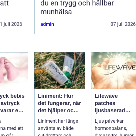
att
du en trygg och hållbar
munhälsa
1 juli 2026
admin
07 juli 2026
ryck bebis
Liniment: Hur
Lifewave
t avtryck
det fungerar, när
patches
varar en
det hjälper och
ljusbaserad
und
vad man bör
teknik för ett
a
Liniment har länge
Ljus påverkar
tänka på
mer hållbart
na med ett
använts av både
hormonbalans,
välbefinnande
arn går
elitidrottare och
dygnsrytm, humör