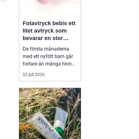
Fotavtryck bebis ett
litet avtryck som
bevarar en stor
stund
De första månaderna
med ett nyfött barn går
fortare än många hinner
med. Ena dagen ryms
02 juli 2026
hela foten i handflatan,
nästa dag har den lilla
redan vuxit ur sina första
pyjamasar.
Ett fotavtryck
bebis fångar
just den d...