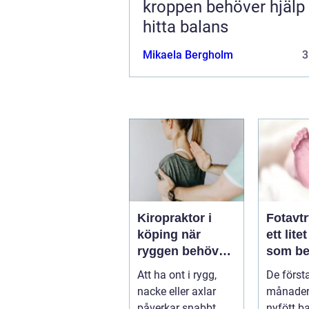
kroppen behöver hjälp 
hitta balans
Mikaela Bergholm
3
Kiropraktor i
Fotavt
köping när
ett lite
ryggen behöver
som be
professionell
stor st
Att ha ont i rygg,
De först
hjälp
nacke eller axlar
månader
påverkar snabbt
nyfött b