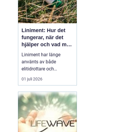
Liniment: Hur det
fungerar, när det
hjälper och vad man
bör tänka på
Liniment har länge
använts av både
elitidrottare och
vardagsmotionärer för
01 juli 2026
att lindra värk, stelhet
och muskelsmärta. Men
hur fungerar dessa
krämer egentligen, vad
innehåller de och när
passar de b&...