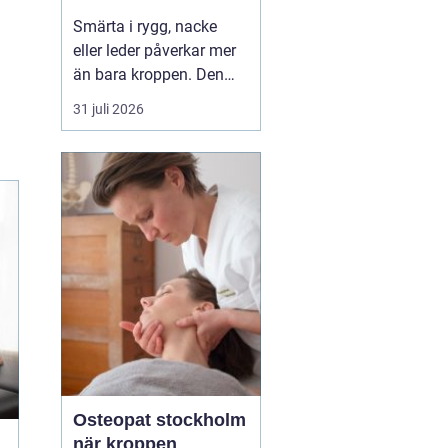
professionell hjälp
Smärta i rygg, nacke
eller leder påverkar mer
än bara kroppen. Den
kan störa sömnen, göra
31 juli 2026
det svårt att koncentrera
sig och sätta stopp för
sådant som arbete,
träning och vardagliga
sysslor. M...
Osteopat stockholm
när kroppen