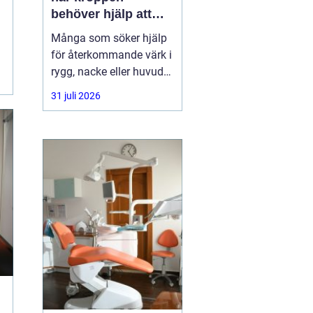
behöver hjälp att
hitta balans
Många som söker hjälp
för återkommande värk i
rygg, nacke eller huvud
har redan provat både
31 juli 2026
träning, vila och
smärtstillande utan att
besvären släpper. Där
någonstans uppstår ofta
intresset för osteopati.