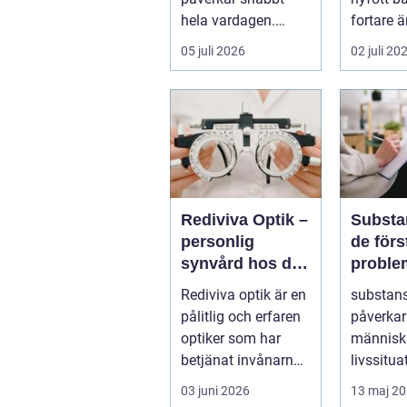
hela vardagen.
fortare 
Sömn, arbete,
hinner m
05 juli 2026
02 juli 20
träning och humör
dagen r
...
foten i...
Rediviva Optik –
Substa
personlig
de förstå
synvård hos din
proble
optiker i
vägen 
Rediviva optik är en
substan
Uppsala
pålitlig och erfaren
påverkar
optiker som har
människ
betjänat invånarna
livssitua
i...
handlar 
03 juni 2026
13 maj 2
om alkoh