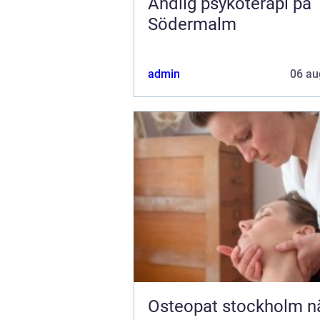
Andlig psykoterapi på
Södermalm
admin
06 au
Osteopat stockholm när