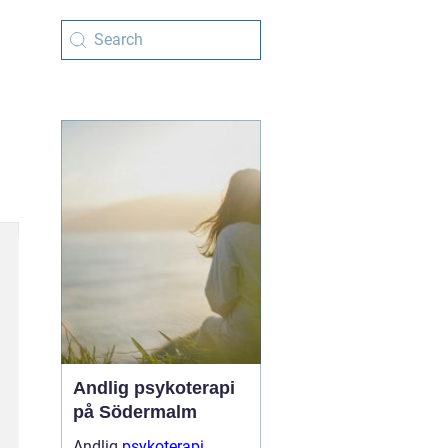
Andlig psykoterapi
på Södermalm
Andlig
psykoterapi