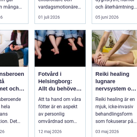
än många
vardagsmotionärer
och återhämtning.
ed. Ena
för...
Under senare år ha
26
01 juli 2026
05 juni 2026
yms hela
en ny typ av prod...
nsberoen
Fotvård i
Reiki healing
Helsingborg:
lugnare
met och
Allt du behöver
nervsystem oc
vidare
veta
djupare
sberoende
Att ta hand om våra
Reiki healing är en
återhämtning
 hela
fötter är en aspekt
mjuk, icke-invasiv
ans
av personlig
behandlingsform
tion. Det
omvårdnad som
som fokuserar på
sällan bara
ofta fö...
kroppens egen
026
12 maj 2026
03 maj 2026
ol,
förmåga att lä...