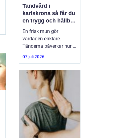
Tandvård i
karlskrona så får du
en trygg och hållbar
munhälsa
En frisk mun gör
vardagen enklare.
Tänderna påverkar hur vi
äter, hur vi pratar och hur
07 juli 2026
trygga vi känner oss i
sociala situationer. När
människor söker
efter
tandvård Karlskrona
handlar