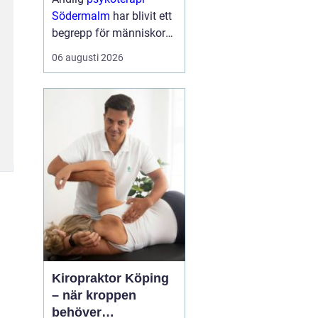
Södermalm
har blivit ett
begrepp för människor
som söker en mer
06 augusti 2026
fördjupad form av
samtalsterapi där både
psykologiska och
existentiella frågor f...
Kiropraktor Köping
– när kroppen
behöver