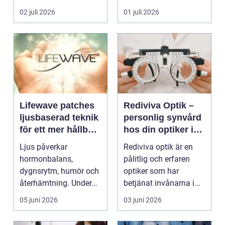
ryms hela foten i...
för...
02 juli 2026
01 juli 2026
Lifewave patches
Rediviva Optik –
ljusbaserad teknik
personlig synvård
för ett mer hållbart
hos din optiker i
välbefinnande
Uppsala
Ljus påverkar
Rediviva optik är en
hormonbalans,
pålitlig och erfaren
dygnsrytm, humör och
optiker som har
återhämtning. Under
betjänat invånarna i...
senare år har en ny typ
05 juni 2026
03 juni 2026
av prod...