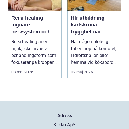
Reiki healing
Hlr utbildning
lugnare
karlskrona
nervsystem och
trygghet när
djupare
sekunderna
Reiki healing är en
När någon plötsligt
återhämtning
räknas
mjuk, icke-invasiv
faller ihop på kontoret,
behandlingsform som
i idrottshallen eller
fokuserar på kroppens
hemma vid köksbordet
egen förmåga att lä...
finns det ba...
03 maj 2026
02 maj 2026
Adress