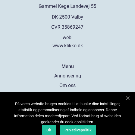
web:
www.klikko.dk
Menu
Annonsering
Om oss
Cookies
På vores website bruges cookies til at huske dine indstillinger,
Kontakta oss
statistik og personalisering af indhold og annoncer. Denne
Sitemap
information deles med tredjepart. Ved fortsat brug af websiden
godkender du cookiepolitikken.
Ok
Privatlivspolitik