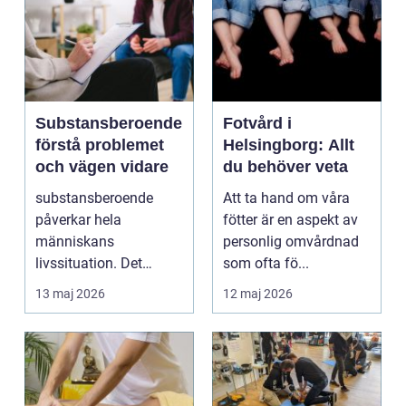
Substansberoende
Fotvård i
förstå problemet
Helsingborg: Allt
och vägen vidare
du behöver veta
substansberoende
Att ta hand om våra
påverkar hela
fötter är en aspekt av
människans
personlig omvårdnad
livssituation. Det
som ofta fö...
handlar sällan bara
13 maj 2026
12 maj 2026
om alkohol, narkoti...