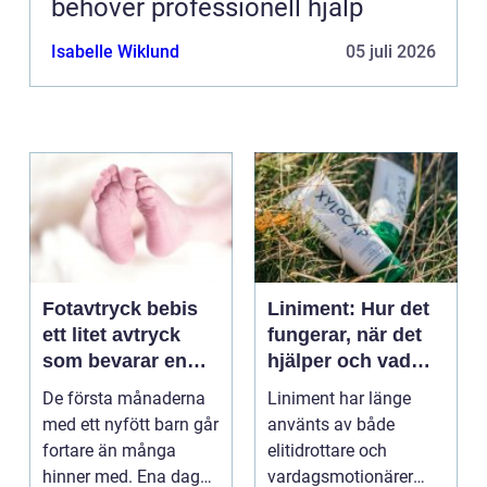
behöver professionell hjälp
Isabelle Wiklund
05 juli 2026
Fotavtryck bebis
Liniment: Hur det
ett litet avtryck
fungerar, när det
som bevarar en
hjälper och vad
stor stund
man bör tänka på
De första månaderna
Liniment har länge
med ett nyfött barn går
använts av både
fortare än många
elitidrottare och
hinner med. Ena dagen
vardagsmotionärer