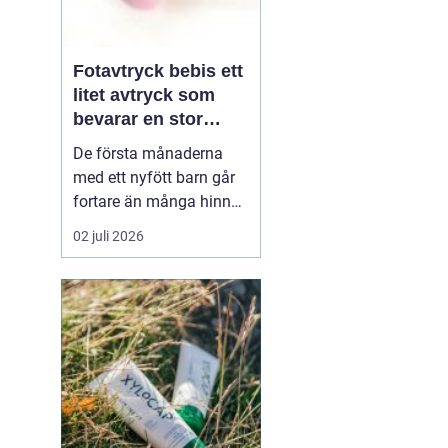
Fotavtryck bebis ett
litet avtryck som
bevarar en stor
stund
De första månaderna
med ett nyfött barn går
fortare än många hinner
med. Ena dagen ryms
02 juli 2026
hela foten i handflatan,
nästa dag har den lilla
redan vuxit ur sina första
pyjamasar.
Ett fotavtryck
bebis fångar
just den d...