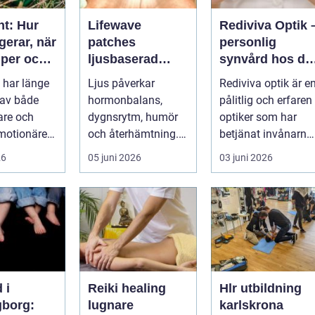
nt: Hur
Lifewave
Rediviva Optik 
gerar, när
patches
personlig
lper och
ljusbaserad
synvård hos di
n bör
teknik för ett
optiker i
 har länge
Ljus påverkar
Rediviva optik är e
på
mer hållbart
Uppsala
 av både
hormonbalans,
pålitlig och erfaren
välbefinnande
tare och
dygnsrytm, humör
optiker som har
motionärer
och återhämtning.
betjänat invånarna
Under senare år har
i...
26
05 juni 2026
03 juni 2026
en ny typ av prod...
 i
Reiki healing
Hlr utbildning
gborg:
lugnare
karlskrona