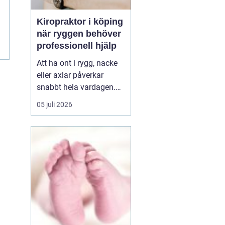
Kiropraktor i köping
när ryggen behöver
professionell hjälp
Att ha ont i rygg, nacke
eller axlar påverkar
snabbt hela vardagen.
Sömn, arbete, träning
05 juli 2026
och humör hänger ihop
med hur kroppen mår.
Många i Köping söker
därför en kiropraktor
Köping när värken inte
längre går över av sig
själv, eller när
återkommand...