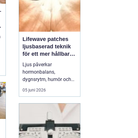
–
n
n
Lifewave patches
ljusbaserad teknik
för ett mer hållbart
välbefinnande
Ljus påverkar
hormonbalans,
dygnsrytm, humör och
återhämtning. Under
05 juni 2026
senare år har en ny typ
av produkt vuxit fram i
gränslandet mellan
ljusterapi och kroppens
egen biologi:
Lifewave
patches
. De är små