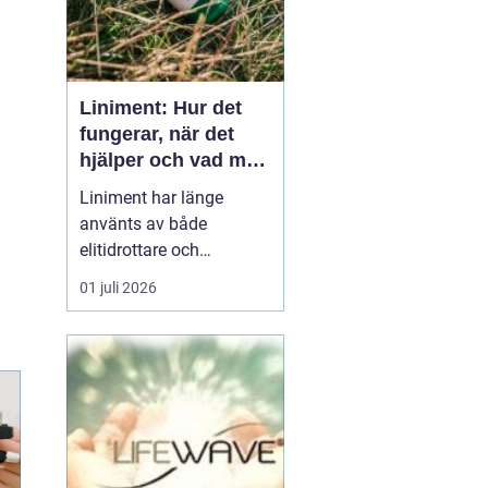
Liniment: Hur det
fungerar, när det
hjälper och vad man
bör tänka på
Liniment har länge
använts av både
elitidrottare och
vardagsmotionärer för
01 juli 2026
att lindra värk, stelhet
och muskelsmärta. Men
hur fungerar dessa
krämer egentligen, vad
innehåller de och när
passar de b&...