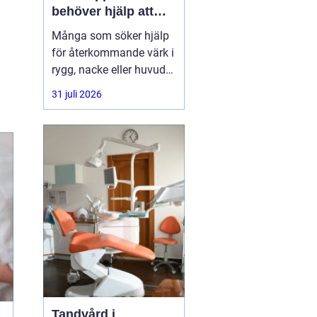
behöver hjälp att
hitta balans
Många som söker hjälp
för återkommande värk i
rygg, nacke eller huvud
har redan provat både
31 juli 2026
träning, vila och
smärtstillande utan att
besvären släpper. Där
någonstans uppstår ofta
intresset för osteopati.
Tandvård i