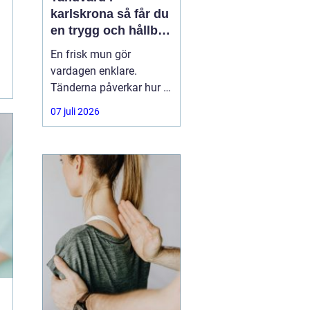
karlskrona så får du
en trygg och hållbar
munhälsa
En frisk mun gör
vardagen enklare.
Tänderna påverkar hur vi
äter, hur vi pratar och hur
07 juli 2026
trygga vi känner oss i
sociala situationer. När
människor söker
efter
tandvård Karlskrona
handlar