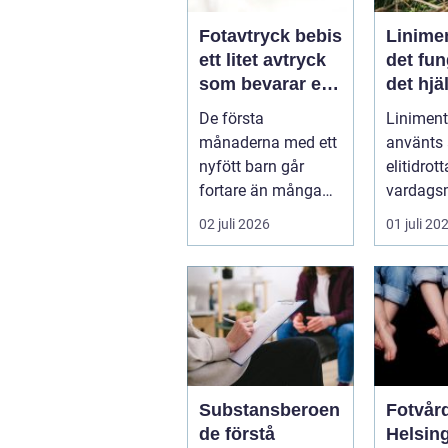
Fotavtryck bebis
Linime
ett litet avtryck
det fun
som bevarar en
det hjä
stor stund
vad ma
De första
Liniment
tänka 
månaderna med ett
använts
nyfött barn går
elitidrot
fortare än många
vardags
hinner med. Ena
för...
02 juli 2026
01 juli 20
dagen ryms hela
foten i...
Substansberoen
Fotvård
de förstå
Helsin