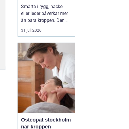
professionell hjälp
Smärta i rygg, nacke
eller leder påverkar mer
än bara kroppen. Den
kan störa sömnen, göra
31 juli 2026
det svårt att koncentrera
sig och sätta stopp för
sådant som arbete,
träning och vardagliga
sysslor. M...
Osteopat stockholm
när kroppen