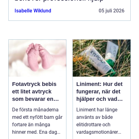
Isabelle Wiklund
05 juli 2026
Fotavtryck bebis
Liniment: Hur det
ett litet avtryck
fungerar, när det
som bevarar en
hjälper och vad
stor stund
man bör tänka på
De första månaderna
Liniment har länge
med ett nyfött barn går
använts av både
fortare än många
elitidrottare och
hinner med. Ena dagen
vardagsmotionärer