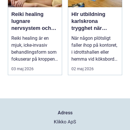
Reiki healing
Hlr utbildning
lugnare
karlskrona
nervsystem och
trygghet när
djupare
sekunderna
Reiki healing är en
När någon plötsligt
återhämtning
räknas
mjuk, icke-invasiv
faller ihop på kontoret,
behandlingsform som
i idrottshallen eller
fokuserar på kroppens
hemma vid köksbordet
egen förmåga att lä...
finns det ba...
03 maj 2026
02 maj 2026
Adress