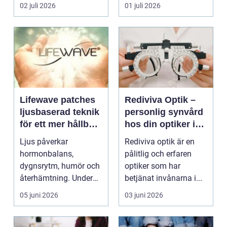
ryms hela foten i...
för...
02 juli 2026
01 juli 2026
Lifewave patches
Rediviva Optik –
ljusbaserad teknik
personlig synvård
för ett mer hållbart
hos din optiker i
välbefinnande
Uppsala
Ljus påverkar
Rediviva optik är en
hormonbalans,
pålitlig och erfaren
dygnsrytm, humör och
optiker som har
återhämtning. Under
betjänat invånarna i...
senare år har en ny typ
05 juni 2026
03 juni 2026
av prod...