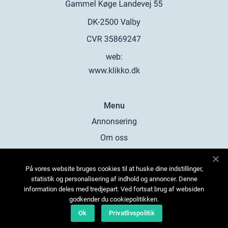
web:
www.klikko.dk
Menu
Annonsering
Om oss
Cookies
På vores website bruges cookies til at huske dine indstillinger,
Kontakta oss
statistik og personalisering af indhold og annoncer. Denne
Sitemap
information deles med tredjepart. Ved fortsat brug af websiden
godkender du cookiepolitikken.
Ok
Privatlivspolitik