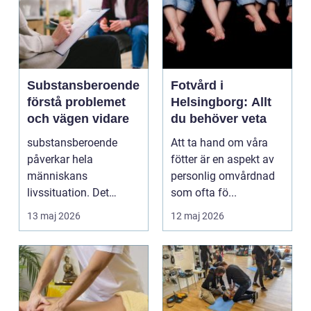
Substansberoende
Fotvård i
förstå problemet
Helsingborg: Allt
och vägen vidare
du behöver veta
substansberoende
Att ta hand om våra
påverkar hela
fötter är en aspekt av
människans
personlig omvårdnad
livssituation. Det
som ofta fö...
handlar sällan bara
13 maj 2026
12 maj 2026
om alkohol, narkoti...