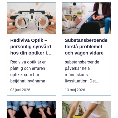
Rediviva Optik –
Substansberoende
personlig synvård
förstå problemet
hos din optiker i
och vägen vidare
Uppsala
Rediviva optik är en
substansberoende
pålitlig och erfaren
påverkar hela
optiker som har
människans
betjänat invånarna i...
livssituation. Det
handlar sällan bara
03 juni 2026
13 maj 2026
om alkohol, narkoti...