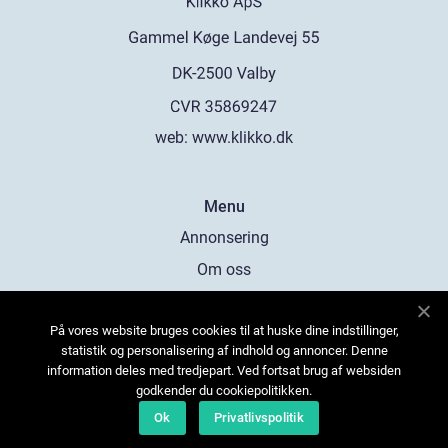
web:
www.klikko.dk
Menu
Annonsering
Om oss
Cookies
På vores website bruges cookies til at huske dine indstillinger,
Kontakta oss
statistik og personalisering af indhold og annoncer. Denne
Sitemap
information deles med tredjepart. Ved fortsat brug af websiden
godkender du cookiepolitikken.
Ok
Privatlivspolitik