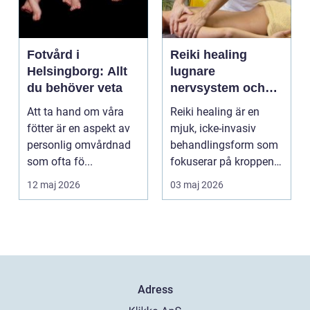
Fotvård i
Reiki healing
Helsingborg: Allt
lugnare
du behöver veta
nervsystem och
djupare
Att ta hand om våra
Reiki healing är en
återhämtning
fötter är en aspekt av
mjuk, icke-invasiv
personlig omvårdnad
behandlingsform som
som ofta fö...
fokuserar på kroppens
egen förmåga att lä...
12 maj 2026
03 maj 2026
Adress