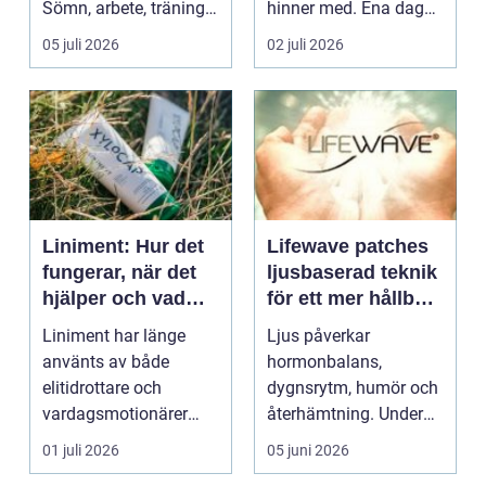
Sömn, arbete, träning
hinner med. Ena dagen
och humör ...
ryms hela foten i...
05 juli 2026
02 juli 2026
Liniment: Hur det
Lifewave patches
fungerar, när det
ljusbaserad teknik
hjälper och vad
för ett mer hållbart
man bör tänka på
välbefinnande
Liniment har länge
Ljus påverkar
använts av både
hormonbalans,
elitidrottare och
dygnsrytm, humör och
vardagsmotionärer
återhämtning. Under
för...
senare år har en ny typ
01 juli 2026
05 juni 2026
av prod...