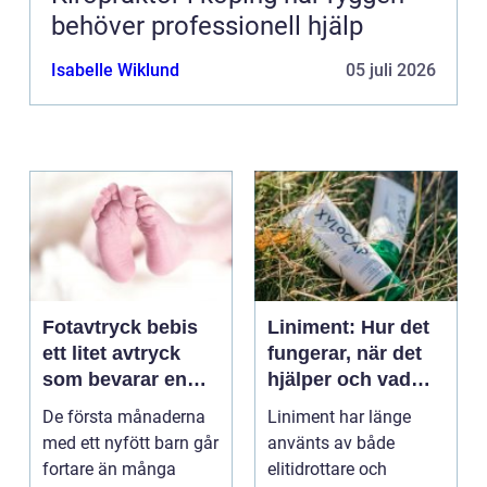
behöver professionell hjälp
Isabelle Wiklund
05 juli 2026
Fotavtryck bebis
Liniment: Hur det
ett litet avtryck
fungerar, när det
som bevarar en
hjälper och vad
stor stund
man bör tänka på
De första månaderna
Liniment har länge
med ett nyfött barn går
använts av både
fortare än många
elitidrottare och