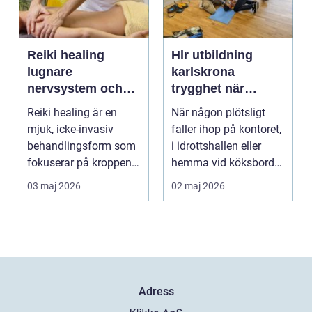
Reiki healing
Hlr utbildning
lugnare
karlskrona
nervsystem och
trygghet när
djupare
sekunderna
Reiki healing är en
När någon plötsligt
återhämtning
räknas
mjuk, icke-invasiv
faller ihop på kontoret,
behandlingsform som
i idrottshallen eller
fokuserar på kroppens
hemma vid köksbordet
egen förmåga att lä...
finns det ba...
03 maj 2026
02 maj 2026
Adress