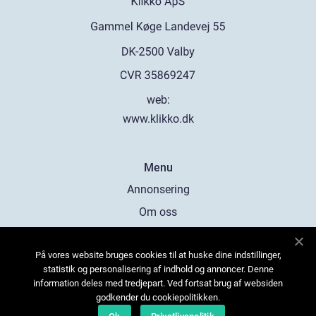
web:
www.klikko.dk
Menu
Annonsering
Om oss
Cookies
På vores website bruges cookies til at huske dine indstillinger,
Kontakta oss
statistik og personalisering af indhold og annoncer. Denne
Sitemap
information deles med tredjepart. Ved fortsat brug af websiden
godkender du cookiepolitikken.