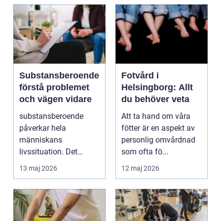
Substansberoende
Fotvård i
förstå problemet
Helsingborg: Allt
och vägen vidare
du behöver veta
substansberoende
Att ta hand om våra
påverkar hela
fötter är en aspekt av
människans
personlig omvårdnad
livssituation. Det
som ofta fö...
handlar sällan bara
13 maj 2026
12 maj 2026
om alkohol, narkoti...