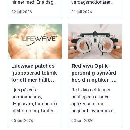
hinner med. Ena dagen
vardagsmotionärer
ryms hela foten i...
för...
02 juli 2026
01 juli 2026
Lifewave patches
Rediviva Optik –
ljusbaserad teknik
personlig synvård
för ett mer hållbart
hos din optiker i
välbefinnande
Uppsala
Ljus påverkar
Rediviva optik är en
hormonbalans,
pålitlig och erfaren
dygnsrytm, humör och
optiker som har
återhämtning. Under
betjänat invånarna i...
senare år har en ny typ
05 juni 2026
03 juni 2026
av prod...