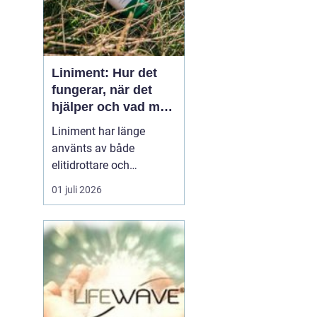
Liniment: Hur det
fungerar, när det
hjälper och vad man
bör tänka på
Liniment har länge
använts av både
elitidrottare och
vardagsmotionärer för
01 juli 2026
att lindra värk, stelhet
och muskelsmärta. Men
hur fungerar dessa
krämer egentligen, vad
innehåller de och när
passar de b&...