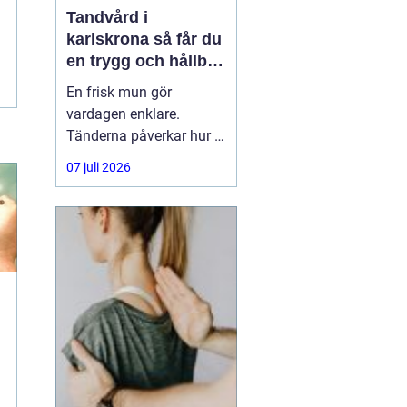
Tandvård i
karlskrona så får du
en trygg och hållbar
munhälsa
En frisk mun gör
vardagen enklare.
Tänderna påverkar hur vi
äter, hur vi pratar och hur
07 juli 2026
trygga vi känner oss i
sociala situationer. När
människor söker
efter
tandvård Karlskrona
handlar