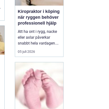
Kiropraktor i köping
r
när ryggen behöver
professionell hjälp
Att ha ont i rygg, nacke
eller axlar påverkar
snabbt hela vardagen.
Sömn, arbete, träning
05 juli 2026
och humör hänger ihop
med hur kroppen mår.
Många i Köping söker
h
därför en kiropraktor
Köping när värken inte
längre går över av sig
själv, eller när
återkommand...