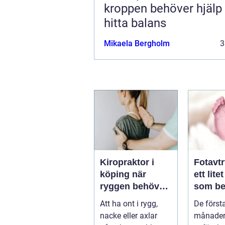
kroppen behöver hjälp 
hitta balans
Mikaela Bergholm
3
Kiropraktor i
Fotavt
köping när
ett lite
ryggen behöver
som be
professionell
stor st
Att ha ont i rygg,
De först
hjälp
nacke eller axlar
månader