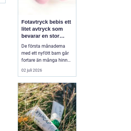
Fotavtryck bebis ett
litet avtryck som
bevarar en stor
stund
De första månaderna
med ett nyfött barn går
fortare än många hinner
med. Ena dagen ryms
02 juli 2026
hela foten i handflatan,
nästa dag har den lilla
redan vuxit ur sina första
pyjamasar.
Ett fotavtryck
bebis fångar
just den d...