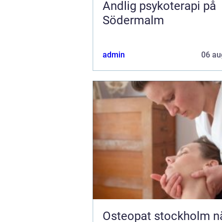
Andlig psykoterapi på
Södermalm
admin
06 au
Osteopat stockholm när