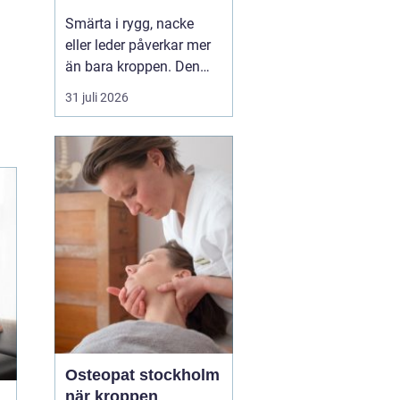
professionell hjälp
Smärta i rygg, nacke
eller leder påverkar mer
än bara kroppen. Den
kan störa sömnen, göra
31 juli 2026
det svårt att koncentrera
sig och sätta stopp för
sådant som arbete,
träning och vardagliga
sysslor. M...
Osteopat stockholm
när kroppen