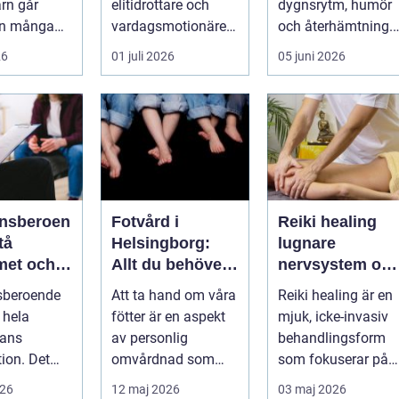
arn går
elitidrottare och
dygnsrytm, humör
än många
vardagsmotionärer
och återhämtning.
ed. Ena
för...
Under senare år ha
26
01 juli 2026
05 juni 2026
yms hela
en ny typ av prod...
nsberoen
Fotvård i
Reiki healing
Helsingborg:
lugnare
met och
Allt du behöver
nervsystem oc
vidare
veta
djupare
sberoende
Att ta hand om våra
Reiki healing är en
återhämtning
 hela
fötter är en aspekt
mjuk, icke-invasiv
ans
av personlig
behandlingsform
tion. Det
omvårdnad som
som fokuserar på
sällan bara
ofta fö...
kroppens egen
026
12 maj 2026
03 maj 2026