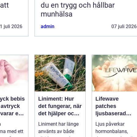
att
du en trygg och hållbar
munhälsa
1 juli 2026
admin
07 juli 2026
ryck bebis
Liniment: Hur
Lifewave
t avtryck
det fungerar, när
patches
varar en
det hjälper och
ljusbaserad
und
vad man bör
teknik för ett
a
Liniment har länge
Ljus påverkar
tänka på
mer hållbart
na med ett
använts av både
hormonbalans,
välbefinnande