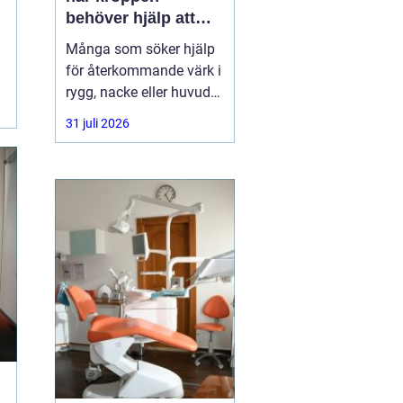
behöver hjälp att
hitta balans
Många som söker hjälp
för återkommande värk i
rygg, nacke eller huvud
har redan provat både
31 juli 2026
träning, vila och
smärtstillande utan att
besvären släpper. Där
någonstans uppstår ofta
intresset för osteopati.