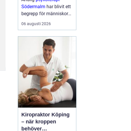
Södermalm
har blivit ett
begrepp för människor
som söker en mer
06 augusti 2026
fördjupad form av
samtalsterapi där både
psykologiska och
existentiella frågor f...
Kiropraktor Köping
– när kroppen
behöver