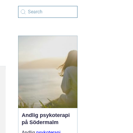
Andlig psykoterapi
på Södermalm
Andlig
psykoterapi