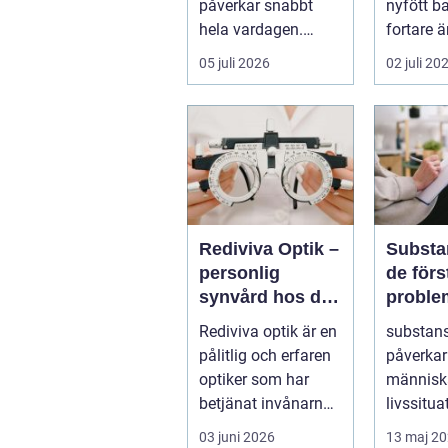
påverkar snabbt
nyfött b
hela vardagen.
fortare 
Sömn, arbete,
hinner m
05 juli 2026
02 juli 20
träning och humör
dagen r
...
foten i...
Rediviva Optik –
Substa
personlig
de förstå
synvård hos din
proble
optiker i
vägen 
Rediviva optik är en
substan
Uppsala
pålitlig och erfaren
påverkar
optiker som har
människ
betjänat invånarna
livssitua
i...
handlar 
03 juni 2026
13 maj 2