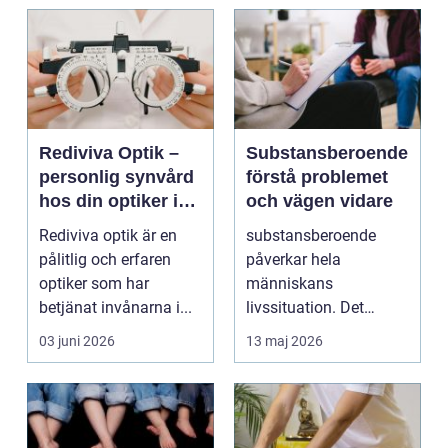
Rediviva Optik –
Substansberoende
personlig synvård
förstå problemet
hos din optiker i
och vägen vidare
Uppsala
Rediviva optik är en
substansberoende
pålitlig och erfaren
påverkar hela
optiker som har
människans
betjänat invånarna i...
livssituation. Det
handlar sällan bara
03 juni 2026
13 maj 2026
om alkohol, narkoti...