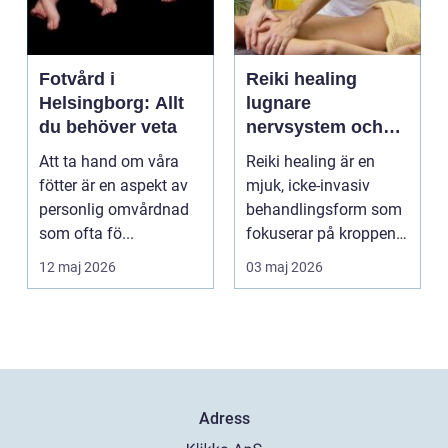
Fotvård i
Reiki healing
Helsingborg: Allt
lugnare
du behöver veta
nervsystem och
djupare
Att ta hand om våra
Reiki healing är en
återhämtning
fötter är en aspekt av
mjuk, icke-invasiv
personlig omvårdnad
behandlingsform som
som ofta fö...
fokuserar på kroppens
egen förmåga att lä...
12 maj 2026
03 maj 2026
Adress