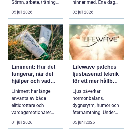
Sömn, arbete, träning
hinner med. Ena dagen
och humör ...
ryms hela foten i...
05 juli 2026
02 juli 2026
Liniment: Hur det
Lifewave patches
fungerar, när det
ljusbaserad teknik
hjälper och vad
för ett mer hållbart
man bör tänka på
välbefinnande
Liniment har länge
Ljus påverkar
använts av både
hormonbalans,
elitidrottare och
dygnsrytm, humör och
vardagsmotionärer
återhämtning. Under
för...
senare år har en ny typ
01 juli 2026
05 juni 2026
av prod...