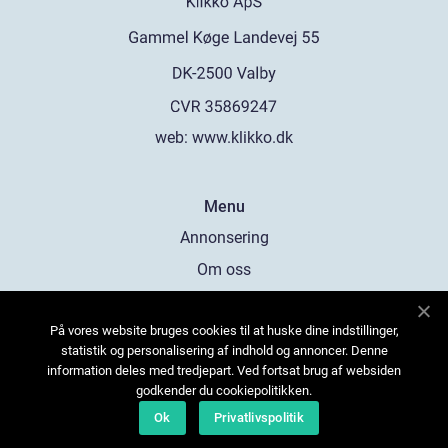
web:
www.klikko.dk
Menu
Annonsering
Om oss
Cookies
På vores website bruges cookies til at huske dine indstillinger,
Kontakta oss
statistik og personalisering af indhold og annoncer. Denne
Sitemap
information deles med tredjepart. Ved fortsat brug af websiden
godkender du cookiepolitikken.
Ok
Privatlivspolitik