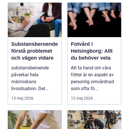
Substansberoende
Fotvård i
förstå problemet
Helsingborg: Allt
och vägen vidare
du behöver veta
substansberoende
Att ta hand om våra
påverkar hela
fötter är en aspekt av
människans
personlig omvårdnad
livssituation. Det
som ofta fö...
handlar sällan bara
13 maj 2026
12 maj 2026
om alkohol, narkoti...