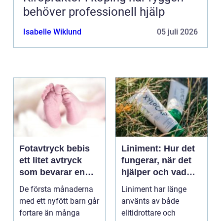
behöver professionell hjälp
Isabelle Wiklund
05 juli 2026
Fotavtryck bebis
Liniment: Hur det
ett litet avtryck
fungerar, när det
som bevarar en
hjälper och vad
stor stund
man bör tänka på
De första månaderna
Liniment har länge
med ett nyfött barn går
använts av både
fortare än många
elitidrottare och