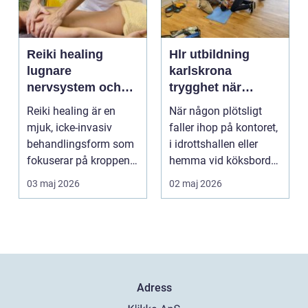
Reiki healing
Hlr utbildning
lugnare
karlskrona
nervsystem och
trygghet när
djupare
sekunderna
Reiki healing är en
När någon plötsligt
återhämtning
räknas
mjuk, icke-invasiv
faller ihop på kontoret,
behandlingsform som
i idrottshallen eller
fokuserar på kroppens
hemma vid köksbordet
egen förmåga att lä...
finns det ba...
03 maj 2026
02 maj 2026
Adress