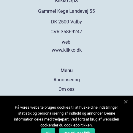
web:
www.klikko.dk
Menu
Annonsering
Om oss
Cookies
På vores website bruges cookies til at huske dine indstillinger,
Kontakta oss
statistik og personalisering af indhold og annoncer. Denne
Sitemap
information deles med tredjepart. Ved fortsat brug af websiden
godkender du cookiepolitikken.