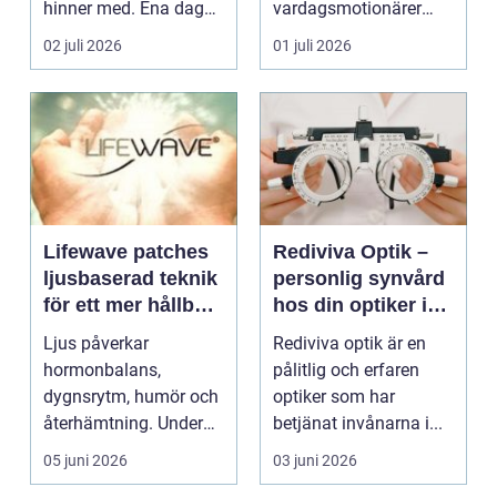
hinner med. Ena dagen
vardagsmotionärer
ryms hela foten i...
för...
02 juli 2026
01 juli 2026
Lifewave patches
Rediviva Optik –
ljusbaserad teknik
personlig synvård
för ett mer hållbart
hos din optiker i
välbefinnande
Uppsala
Ljus påverkar
Rediviva optik är en
hormonbalans,
pålitlig och erfaren
dygnsrytm, humör och
optiker som har
återhämtning. Under
betjänat invånarna i...
senare år har en ny typ
05 juni 2026
03 juni 2026
av prod...