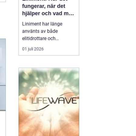
fungerar, när det
hjälper och vad man
bör tänka på
Liniment har länge
använts av både
elitidrottare och
vardagsmotionärer för
01 juli 2026
att lindra värk, stelhet
och muskelsmärta. Men
hur fungerar dessa
krämer egentligen, vad
innehåller de och när
passar de b&...