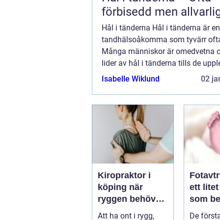
förbisedd men allvarli
Hål i tänderna Hål i tänderna är en
tandhälsoåkomma som tyvärr ofta
Många människor är omedvetna o
lider av hål i tänderna tills de uppl
smär...
Isabelle Wiklund
02 ja
Kiropraktor i
Fotavt
köping när
ett lite
ryggen behöver
som be
professionell
stor st
Att ha ont i rygg,
De först