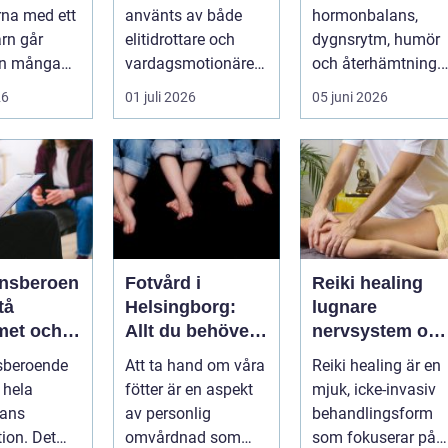
tänka på
mer hållbart
na med ett
använts av både
hormonbalans,
välbefinnande
arn går
elitidrottare och
dygnsrytm, humör
än många
vardagsmotionärer
och återhämtning.
ed. Ena
för...
Under senare år ha
26
01 juli 2026
05 juni 2026
yms hela
en ny typ av prod...
nsberoen
Fotvård i
Reiki healing
Helsingborg:
lugnare
met och
Allt du behöver
nervsystem oc
vidare
veta
djupare
sberoende
Att ta hand om våra
Reiki healing är en
återhämtning
 hela
fötter är en aspekt
mjuk, icke-invasiv
ans
av personlig
behandlingsform
tion. Det
omvårdnad som
som fokuserar på