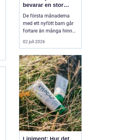
bevarar en stor
stund
De första månaderna
med ett nyfött barn går
fortare än många hinner
med. Ena dagen ryms
02 juli 2026
hela foten i handflatan,
nästa dag har den lilla
redan vuxit ur sina första
pyjamasar.
Ett fotavtryck
bebis fångar
just den d...
Liniment: Hur det