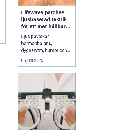
Lifewave patches
ljusbaserad teknik
för ett mer hållbart
välbefinnande
Ljus påverkar
hormonbalans,
dygnsrytm, humör och
återhämtning. Under
05 juni 2026
senare år har en ny typ
av produkt vuxit fram i
gränslandet mellan
ljusterapi och kroppens
egen biologi:
Lifewave
patches
. De är små
själv...