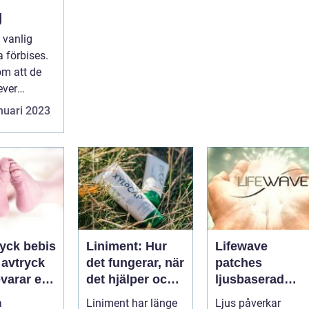
g
 vanlig
 förbises.
m att de
ever
nuari 2023
ryck bebis
Liniment: Hur
Lifewave
t avtryck
det fungerar, när
patches
varar en
det hjälper och
ljusbaserad
und
vad man bör
teknik för ett
a
Liniment har länge
Ljus påverkar