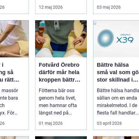
sällan bara
ofta fö...
kroppens egen
026
12 maj 2026
03 maj 2026
ol,
förmåga att lä...
 i
Fotvård Örebro
Bättre hälsa
g så
därför mår hela
små val som gö
u rätt
kroppen bättre
stor skillnad i
ling för
av friska fötter
vardagen
ll massör
Fötterna bär oss
Bättre hälsa handla
ch själ
inte bara
genom hela livet,
sällan om en enda
ch
men hamnar ofta
mirakelmetod. I de
yx. För
längst ned på
flesta fall handlar
 Linköping
prioriteringslistan.
det om många små
026
01 maj 2026
03 april 2026
ge ett
Många söker hj...
medv...