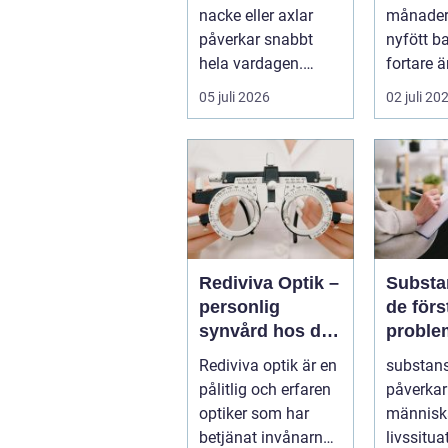
hjälp
nacke eller axlar
månader
påverkar snabbt
nyfött b
hela vardagen.
fortare 
Sömn, arbete,
hinner m
05 juli 2026
02 juli 20
träning och humör
dagen r
...
foten i...
Rediviva Optik –
Substa
personlig
de förstå
synvård hos din
proble
optiker i
vägen 
Rediviva optik är en
substan
Uppsala
pålitlig och erfaren
påverkar
optiker som har
människ
betjänat invånarna
livssitua