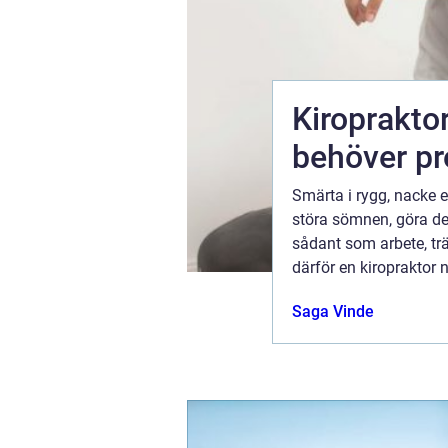
Kiroprakto
behöver pr
er, hur vi
Smärta i rygg, nacke e
människor
störa sömnen, göra det
 i
sådant som arbete, tr
ydlig
därför en kiropraktor n
i längden. Nedan följer en ...
07 juli 2026
Saga Vinde