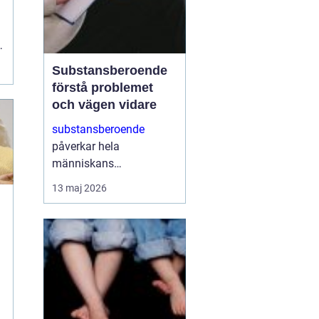
r
Substansberoende
förstå problemet
och vägen vidare
substansberoende
påverkar hela
människans
livssituation. Det handlar
13 maj 2026
sällan bara om alkohol,
narkotika eller läkemedel
i sig, utan om hur
h
användningen gradvis
tar över vardagen.
Relationer slits,...