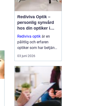
Rediviva Optik –
personlig synvård
hos din optiker i
Uppsala
Rediviva optik
är en
pålitlig och erfaren
optiker som har betjänat
invånarna i Uppsala i
03 juni 2026
över 25 år. Med en
passion för
kvalitetsoptik och en
stark inriktning på
personlig...