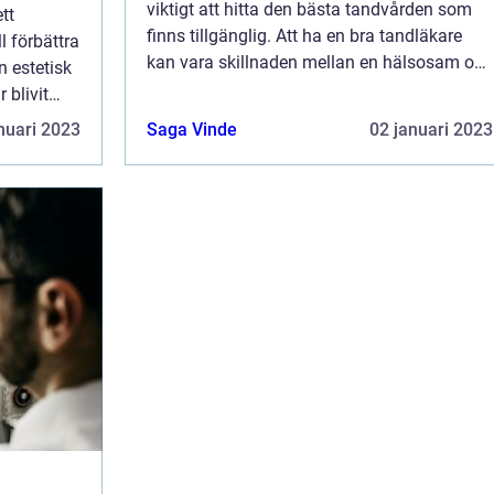
viktigt att hitta den bästa tandvården som
tt
finns tillgänglig. Att ha en bra tandläkare
l förbättra
kan vara skillnaden mellan en hälsosam och
n estetisk
strålande leende och st&au...
 blivit
nuari 2023
Saga Vinde
02 januari 2023