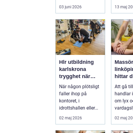
i...
handlar 
03 juni 2026
13 maj 2
om alkoh
narkoti...
Hlr utbildning
Massör
karlskrona
linköpin
trygghet när
hittar d
sekunderna
behand
När någon plötsligt
Att gå ti
räknas
kropp o
faller ihop på
handlar 
kontoret, i
om lyx o
idrottshallen eller
vardagsl
hemma vid
många i
02 maj 2026
02 maj 2
köksbordet finns det
är massa
ba...
kon...