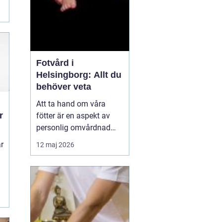
Fotvård i
Helsingborg: Allt du
behöver veta
Att ta hand om våra
r
fötter är en aspekt av
personlig omvårdnad
som ofta förbises, men i
r
12 maj 2026
Helsingborg finns en
pärla för dem som
förstår värdet av fotvård.
Studio Fot, beläget i
,
hjärt...